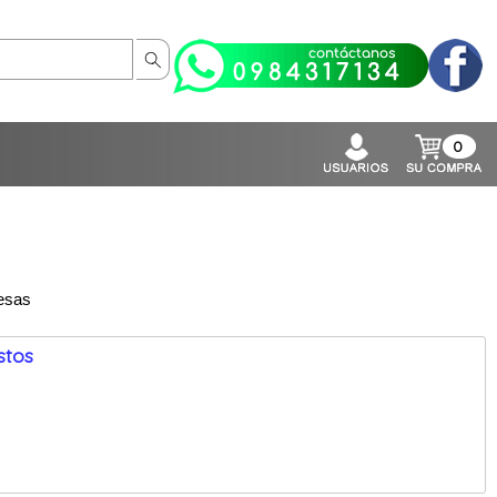
0
resas
stos