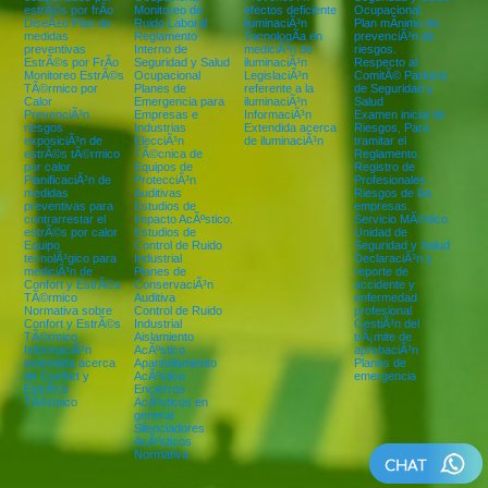
estrÃ©s por frÃ­o
Monitoreo de
efectos deficiente
Ocupacional
DiseÃ±o Plan de
Ruido Laboral
iluminaciÃ³n
Plan mÃ­nimo de
medidas
Reglamento
TecnologÃ­a en
prevenciÃ³n de
preventivas
Interno de
mediciÃ³n de
riesgos.
EstrÃ©s por FrÃ­o
Seguridad y Salud
iluminaciÃ³n
Respecto al
Monitoreo EstrÃ©s
Ocupacional
LegislaciÃ³n
ComitÃ© Paritario
TÃ©rmico por
Planes de
referente a la
de Seguridad y
Calor
Emergencia para
iluminaciÃ³n
Salud
PrevenciÃ³n
Empresas e
InformaciÃ³n
Examen inicial de
riesgos
Industrias
Extendida acerca
Riesgos, Para
exposiciÃ³n de
ElecciÃ³n
de iluminaciÃ³n
tramitar el
estrÃ©s tÃ©rmico
TÃ©cnica de
Reglamento.
por calor
Equipos de
Registro de
PlanificaciÃ³n de
ProtecciÃ³n
Profesionales
medidas
Auditivas
Riesgos de las
preventivas para
Estudios de
empresas.
contrarrestar el
Impacto AcÃºstico.
Servicio MÃ©dico
estrÃ©s por calor
Estudios de
Unidad de
Equipo
Control de Ruido
Seguridad y Salud
tecnolÃ³gico para
Industrial
DeclaraciÃ³n y
mediciÃ³n de
Planes de
reporte de
Confort y EstrÃ©s
ConservaciÃ³n
accidente y
TÃ©rmico
Auditiva
enfermedad
Normativa sobre
Control de Ruido
profesional
Confort y EstrÃ©s
Industrial
GestiÃ³n del
TÃ©rmico
Aislamiento
trÃ¡mite de
InformaciÃ³n
AcÃºstico
aprobaciÃ³n
extendida acerca
Apantallamiento
Planes de
de Confort y
AcÃºstico
emergencia
EstrÃ©s
Encierros
TÃ©rmico
AcÃºsticos en
general
Silenciadores
AcÃºsticos
Normativa