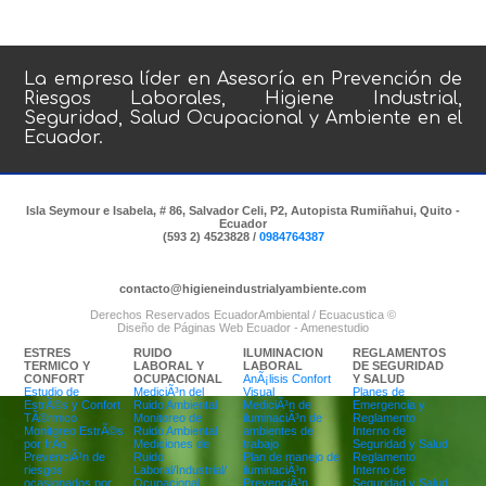
La empresa líder en
Asesoría en Prevención de
Riesgos Laborales, Higiene Industrial,
Seguridad, Salud Ocupacional y Ambiente en el
Ecuador.
Isla Seymour e Isabela, # 86, Salvador Celi, P2, Autopista Rumiñahui, Quito -
Ecuador
(593 2) 4523828 /
0984764387
contacto@higieneindustrialyambiente.com
Derechos Reservados EcuadorAmbiental / Ecuacustica ©
Diseño de Páginas Web Ecuador - Amenestudio
ESTRES
RUIDO
ILUMINACION
REGLAMENTOS
TERMICO Y
LABORAL Y
LABORAL
DE SEGURIDAD
CONFORT
OCUPACIONAL
AnÃ¡lisis Confort
Y SALUD
Estudio de
MediciÃ³n del
Visual
Planes de
EstrÃ©s y Confort
Ruido Ambiental
MediciÃ³n de
Emergencia y
TÃ©rmico
Monitoreo de
iluminaciÃ³n de
Reglamento
Monitoreo EstrÃ©s
Ruido Ambiental
ambientes de
Interno de
por frÃ­o
Mediciones de
trabajo
Seguridad y Salud
PrevenciÃ³n de
Ruido
Plan de manejo de
Reglamento
riesgos
Laboral/Industrial/
iluminaciÃ³n
Interno de
ocasionados por
Ocupacional
PrevenciÃ³n
Seguridad y Salud