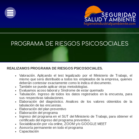
PROGRAMA DE RIESGOS PSICOSOCIALES
REALIZAMOS PROGRAMA DE RIESGOS PSICOSOCIALES.
Valoración. Aplicando el test legalizado por el Ministerio de Trabajo, el
mismo que será distribuido a todos los empleados de la empresa, quienes
deberán contestar exactamente como lo indica el documento.
También se puede aplicar otras metodologías.
Evaluamos acoso laboral y Síndrome de estar quemado
Tabulación. Ingreso de todos los datos registrados en la encuesta, para
sus respectivas tabulaciones.
Elaboración del diagnóstico. Analices de los valores obtenidos de la
tabulación de las encuestas.
Elaboración del plan preventivo
Elaboración del programa
Ingreso del programa en el SUT del Ministerio de Trabajo, para obtener el
certificado del ingreso del programa preventivo.
Sociabilización por vía online, ZOOM y/o GOOGLE MEET
Asesoría permanente en todo el programa
Capacitación