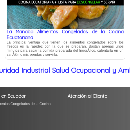
La Manaba Alimentos Congelados de la Cocina
Ecuatoriana
La principal ventaja que tienen los alimentos congelados sobre los
frescos es la rapidez con la que se preparan. Bastan apenas unos
minutos para sacar la comida preparada del frigorÃ­fico, calentarla en un
sartÃ©n o microondas y servirla.
uridad Industrial Salud Ocupacional y Am
s en Ecuador
Atención al Cliente
entos Congelados de la Cocina