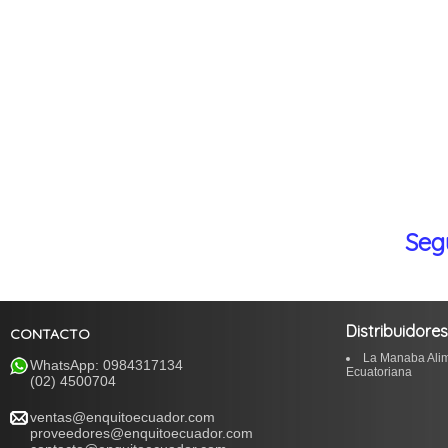
Seg
Distribuidore
CONTACTO
La Manaba Alim
WhatsApp: 0984317134
Ecuatoriana
(02) 4500704
ventas@enquitoecuador.com
proveedores@enquitoecuador.com