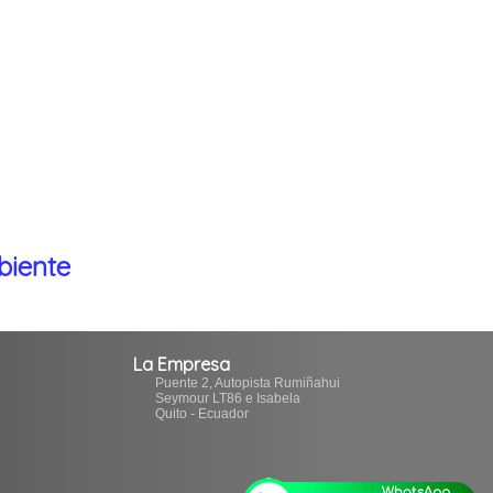
biente
La Empresa
Puente 2, Autopista Rumiñahui
Seymour LT86 e Isabela
Quito - Ecuador